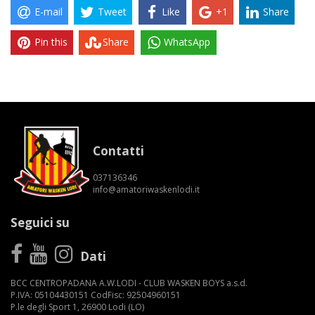
E-mail
Tweet
Like
+1
Share
Pin this
Share
WhatsApp
Contatti
037136346
info@amatoriwaskenlodi.it
Seguici su
Dati
BCC CENTROPADANA A.W.LODI - CLUB WASKEN BOYS a.s.d.
P.IVA: 05104430151 CodFisc: 92504960151
P.le degli Sport 1, 26900 Lodi (LO)