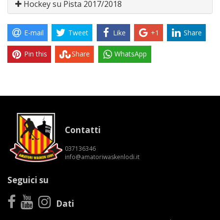
Hockey su Pista 2017/2018
E-mail
Tweet
Like
+1
Share
Pin this
Share
WhatsApp
Contatti
037136346
info@amatoriwaskenlodi.it
Seguici su
Dati