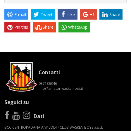
E-mail
Tweet
Like
+1
Share
Pin this
Share
WhatsApp
Contatti
037136346
info@amatoriwaskenlodi.it
Seguici su
Dati
BCC CENTROPADANA A.W.LODI - CLUB WASKEN BOYS a.s.d.