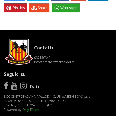
Pin this
Share
WhatsApp
Contatti
037136346
info@amatoriwaskenlodi.it
Seguici su
Dati
BCC CENTROPADANA A.W.LODI - CLUB WASKEN BOYS a.s.d.
P.IVA: 05104430151 CodFisc: 92504960151
P.le degli Sport 1, 26900 Lodi (LO)
Powered by
Only4Team