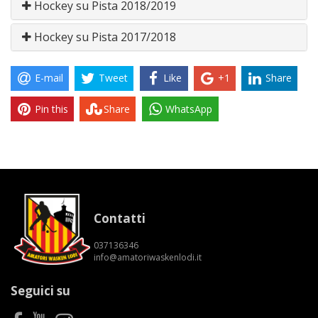
Hockey su Pista 2018/2019
Hockey su Pista 2017/2018
E-mail
Tweet
Like
+1
Share
Pin this
Share
WhatsApp
Contatti
037136346
info@amatoriwaskenlodi.it
Seguici su