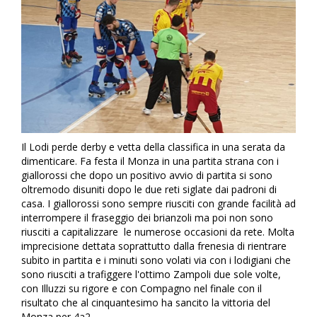
Il Lodi perde derby e vetta della classifica in una serata da
dimenticare. Fa festa il Monza in una partita strana con i
giallorossi che dopo un positivo avvio di partita si sono
oltremodo disuniti dopo le due reti siglate dai padroni di
casa. I giallorossi sono sempre riusciti con grande facilità ad
interrompere il fraseggio dei brianzoli ma poi non sono
riusciti a capitalizzare le numerose occasioni da rete. Molta
imprecisione dettata soprattutto dalla frenesia di rientrare
subito in partita e i minuti sono volati via con i lodigiani che
sono riusciti a trafiggere l'ottimo Zampoli due sole volte,
con Illuzzi su rigore e con Compagno nel finale con il
risultato che al cinquantesimo ha sancito la vittoria del
Monza per 4a2