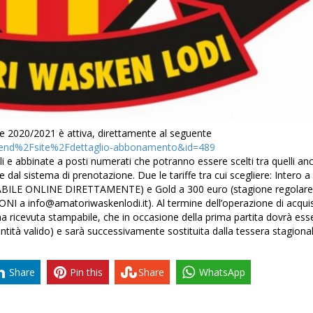
ne 2020/2021 è attiva, direttamente al seguente
rontend%2Fsite%2Fdettaglio-abbonamento&id=489
ili e abbinate a posti numerati che potranno essere scelti tra quelli an
ile dal sistema di prenotazione. Due le tariffe tra cui scegliere: Intero a
OTABILE ONLINE DIRETTAMENTE) e Gold a 300 euro (stagione regolare
a info@amatoriwaskenlodi.it). Al termine dell’operazione di acqui
a ricevuta stampabile, che in occasione della prima partita dovrà ess
ntità valido) e sarà successivamente sostituita dalla tessera stagional
Share
Pin this
Share
WhatsApp