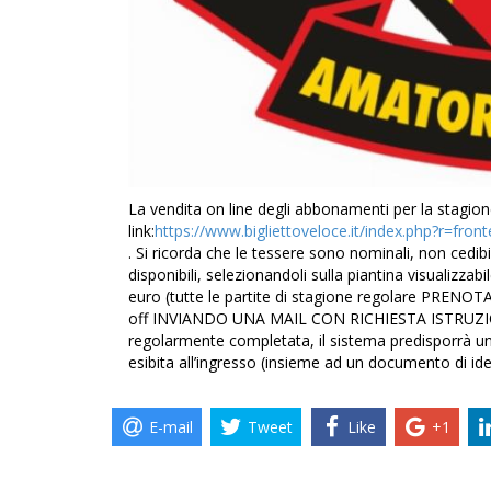
La vendita on line degli abbonamenti per la stagio
link:
https://www.bigliettoveloce.it/index.php?r=f
. Si ricorda che le tessere sono nominali, non cedib
disponibili, selezionandoli sulla piantina visualizzab
euro (tutte le partite di stagione regolare PREN
off INVIANDO UNA MAIL CON RICHIESTA ISTRUZIONI 
regolarmente completata, il sistema predisporrà un
esibita all’ingresso (insieme ad un documento di ide
E-mail
Tweet
Like
+1