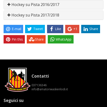
Hockey su Pista 2016/2017
Hockey su Pista 2017/2018
E-mail
Tweet
Like
+1
Share
Pin this
Share
WhatsApp
Contatti
037136346
info@amatoriwaskenlodi.it
Seguici su