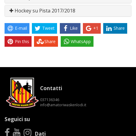
Hockey su Pista 2017/2018
E-mail
Tweet
Like
+1
Share
Pin this
Share
WhatsApp
Contatti
037136346
info@amatoriwaskenlodi.it
Seguici su
Dati