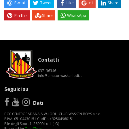
E-mail
Tweet
Like
+1
Share
Pin this
Share
WhatsApp
Contatti
037136346
info@amatoriwaskenlodi.it
Seguici su
Dati
BCC CENTROPADANA A.W.LODI - CLUB WASKEN BOYS a.s.d.
P.IVA: 05104430151 CodFisc: 92504960151
P.le degli Sport 1, 26900 Lodi (LO)
Powered by
Only4Team