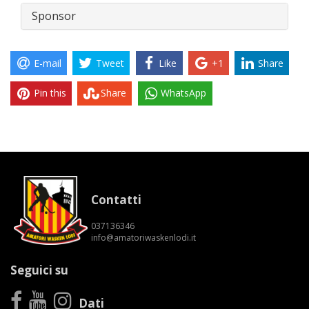
Sponsor
E-mail
Tweet
Like
+1
Share
Pin this
Share
WhatsApp
Contatti
037136346
info@amatoriwaskenlodi.it
Seguici su
Dati